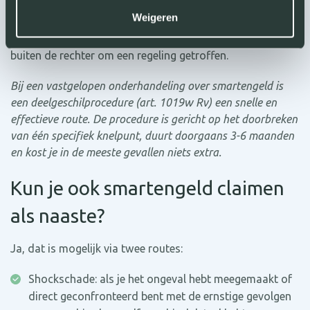
Een gespecialiseerde belangenbehartiger kan namens jou
Weigeren
onderhandelen en, indien nodig, de zaak aan de rechter
voorleggen. In de meeste letselschadezaken wordt er
buiten de rechter om een regeling getroffen.
Bij een vastgelopen onderhandeling over smartengeld is
een deelgeschilprocedure (art. 1019w Rv) een snelle en
effectieve route. De procedure is gericht op het doorbreken
van één specifiek knelpunt, duurt doorgaans 3-6 maanden
en kost je in de meeste gevallen niets extra.
Kun je ook smartengeld claimen
als naaste?
Ja, dat is mogelijk via twee routes:
Shockschade: als je het ongeval hebt meegemaakt of
direct geconfronteerd bent met de ernstige gevolgen