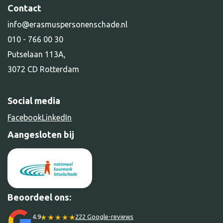
Succesverhalen
Contact
Sport en spel
Vacatures
Kennisbank
Second opinion
info@erasmuspersonenschade.nl
Downloads
Vacatures
3
010 - 766 00 30
Schade door dieren
Putselaan 113A,
Alle diensten
3072 CD Rotterdam
Social media
Facebook
LinkedIn
Aangesloten bij
Beoordeel ons:
4.9
222 Google-reviews