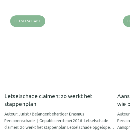
LETSELSCHADE
L
Letselschade claimen: zo werkt het
Aans
stappenplan
wie b
Auteur: Jurist / Belangenbehartiger Erasmus
Auteur
Personenschade | Gepubliceerd: mei 2026 Letselschade
Person
claimen: zo werkt het stappenplan Letselschade opgelopen
Aanspra