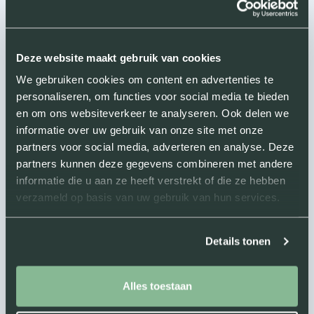
Krijg je ook smartengeld bij
tijdelijk letsel?
Deze website maakt gebruik van cookies
We gebruiken cookies om content en advertenties te
Ja. Ook voor tijdelijke pijn en beperkingen tijdens je
personaliseren, om functies voor social media te bieden
herstelperiode kun je aanspraak maken op smartengeld.
en om ons websiteverkeer te analyseren. Ook delen we
De duur en intensiteit van je klachten spelen daarbij een
informatie over uw gebruik van onze site met onze
rol. Zelfs bij volledig herstel heb je aanspraak op een
partners voor social media, adverteren en analyse. Deze
vergoeding voor de periode waarin je pijn en beperkingen
partners kunnen deze gegevens combineren met andere
hebt ervaren. Een gebroken pols die volledig geneest,
informatie die u aan ze heeft verstrekt of die ze hebben
geeft recht op smartengeld voor de herstelperiode.
verzameld op basis van uw gebruik van hun services.
Wat als de verzekeraar te weinig
Details tonen
biedt?
Je bent nooit verplicht het eerste aanbod te accepteren.
Alles toestaan
Verzekeraars beginnen vaak met een laag openingsbod.