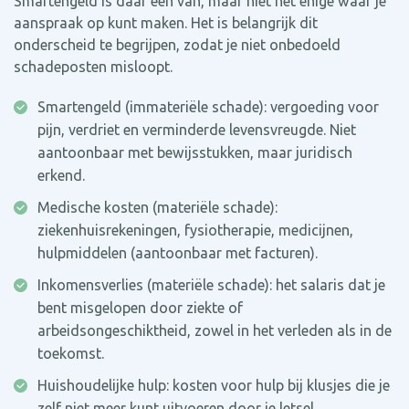
Smartengeld is daar één van, maar niet het enige waar je
aanspraak op kunt maken. Het is belangrijk dit
onderscheid te begrijpen, zodat je niet onbedoeld
schadeposten misloopt.
Smartengeld (immateriële schade): vergoeding voor
pijn, verdriet en verminderde levensvreugde. Niet
aantoonbaar met bewijsstukken, maar juridisch
erkend.
Medische kosten (materiële schade):
ziekenhuisrekeningen, fysiotherapie, medicijnen,
hulpmiddelen (aantoonbaar met facturen).
Inkomensverlies (materiële schade): het salaris dat je
bent misgelopen door ziekte of
arbeidsongeschiktheid, zowel in het verleden als in de
toekomst.
Huishoudelijke hulp: kosten voor hulp bij klusjes die je
zelf niet meer kunt uitvoeren door je letsel.