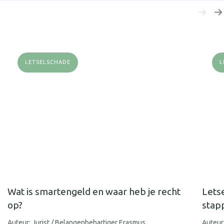
LETSELSCHADE
L
Wat is smartengeld en waar heb je recht
Lets
op?
stap
Auteur: Jurist / Belangenbehartiger Erasmus
Auteur