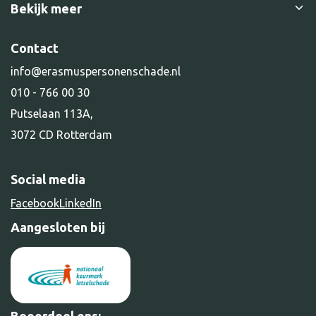
Verkeersongeval
Bekijk meer
Nationaal Keurmerk Letselschade
Bedrijfsongeval
Klachtenprocedure
Succesverhalen
Contact
Sport en spel
Vacatures
Kennisbank
Second opinion
info@erasmuspersonenschade.nl
Downloads
Vacatures
3
010 - 766 00 30
Schade door dieren
Putselaan 113A,
Alle diensten
3072 CD Rotterdam
Social media
Facebook
LinkedIn
Aangesloten bij
Beoordeel ons: