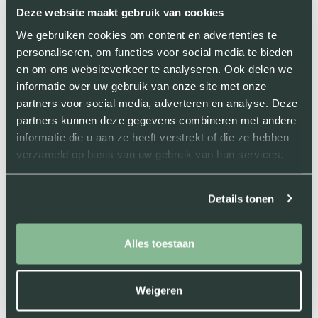
Deze website maakt gebruik van cookies
Jordi - Den Haag
We gebruiken cookies om content en advertenties te
Letsel als student: van chaos naar overzicht en steun
personaliseren, om functies voor social media te bieden
en om ons websiteverkeer te analyseren. Ook delen we
informatie over uw gebruik van onze site met onze
partners voor social media, adverteren en analyse. Deze
VERKEERSONGEVAL
partners kunnen deze gegevens combineren met andere
informatie die u aan ze heeft verstrekt of die ze hebben
verzameld op basis van uw gebruik van hun services.
Details tonen
Alles toestaan
Weigeren