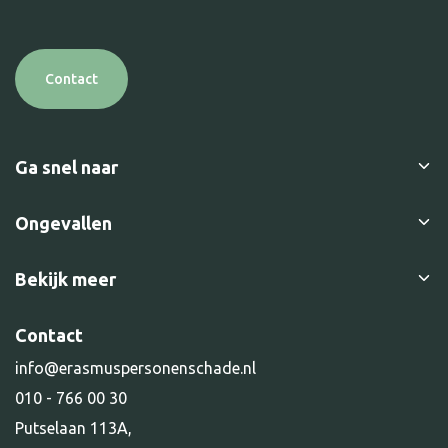
Contact
Ga snel naar
Letselschade
Ongevallen
Over ons
Verkeersongeval
Bekijk meer
Nationaal Keurmerk Letselschade
Bedrijfsongeval
Klachtenprocedure
Succesverhalen
Contact
Sport en spel
Vacatures
Kennisbank
Second opinion
info@erasmuspersonenschade.nl
Downloads
Vacatures
3
010 - 766 00 30
Schade door dieren
Putselaan 113A,
Alle diensten