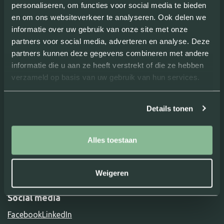
personaliseren, om functies voor social media te bieden
en om ons websiteverkeer te analyseren. Ook delen we
Ga snel naar
informatie over uw gebruik van onze site met onze
partners voor social media, adverteren en analyse. Deze
Letselschade
Ongevallen
partners kunnen deze gegevens combineren met andere
Over ons
informatie die u aan ze heeft verstrekt of die ze hebben
Verkeersongeval
Bekijk meer
Nationaal Keurmerk Letselschade
verzameld op basis van uw gebruik van hun services.
Bedrijfsongeval
Klachtenprocedure
Succesverhalen
Contact
Sport en spel
Details tonen
Vacatures
Kennisbank
Second opinion
info@erasmuspersonenschade.nl
Downloads
Vacatures
3
010 - 766 00 30
Schade door dieren
Alles toestaan
Putselaan 113A,
Alle diensten
3072 CD Rotterdam
Weigeren
Social media
Facebook
LinkedIn